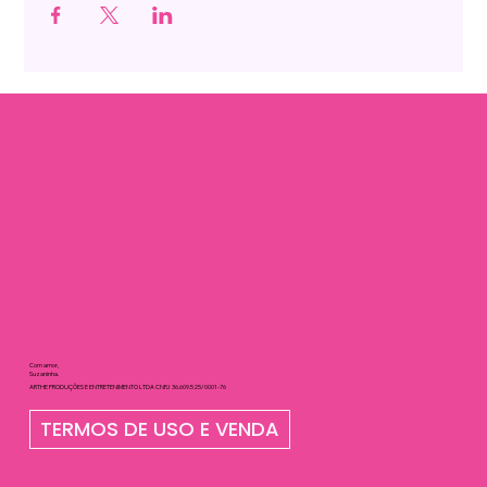
Drag
Suzaninha
Com amor,
Suzaninha.
ARTHE PRODUÇÕES E ENTRETENIMENTO LTDA CNPJ 36.609.525/0001-76
TERMOS DE USO E VENDA