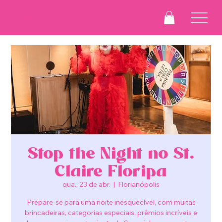
Drag Suzaninha
Stop the Night no St.
Claire Floripa
qua., 23 de abr.
  |  
Florianópolis
Prepare-se para uma noite inesquecível, com muitas
brincadeiras, categorias especiais, prêmios incríveis e