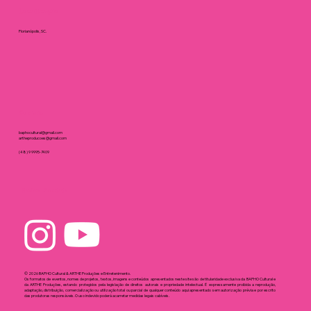
Localização
Florianópolis, SC.
Contato
baphocultural@gmail.com
artheproducoes@gmail.com
(48) 9 9995-7409
Redes Sociais
© 2026 BAPHO Cultural & ARTHE Produções e Entretenimento.
Os formatos de eventos, nomes de projetos, textos, imagens e conteúdos apresentados neste site são de titularidade exclusiva da BAPHO Cultural e
da ARTHE Produções, estando protegidos pela legislação de direitos autorais e propriedade intelectual. É expressamente proibida a reprodução,
adaptação, distribuição, comercialização ou utilização total ou parcial de qualquer conteúdo aqui apresentado sem autorização prévia e por escrito
das produtoras responsáveis. O uso indevido poderá acarretar medidas legais cabíveis.