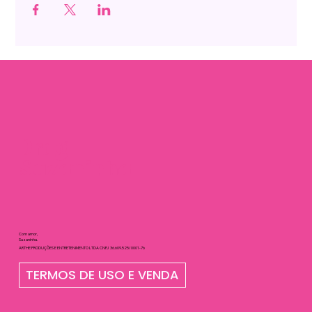
Drag
Suzaninha
Com amor,
Suzaninha.
ARTHE PRODUÇÕES E ENTRETENIMENTO LTDA CNPJ 36.609.525/0001-76
TERMOS DE USO E VENDA