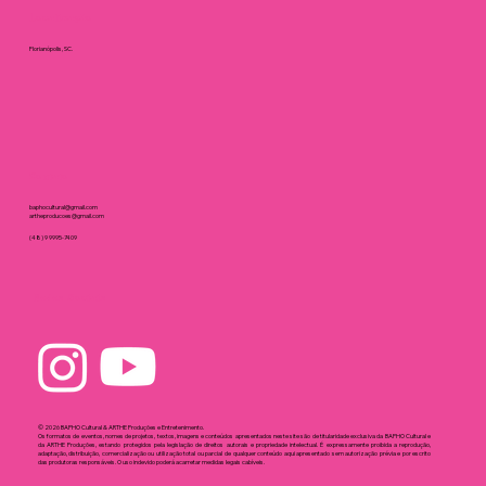
Localização
Florianópolis, SC.
Contato
baphocultural@gmail.com
artheproducoes@gmail.com
(48) 9 9995-7409
Redes Sociais
© 2026 BAPHO Cultural & ARTHE Produções e Entretenimento.
Os formatos de eventos, nomes de projetos, textos, imagens e conteúdos apresentados neste site são de titularidade exclusiva da BAPHO Cultural e
da ARTHE Produções, estando protegidos pela legislação de direitos autorais e propriedade intelectual. É expressamente proibida a reprodução,
adaptação, distribuição, comercialização ou utilização total ou parcial de qualquer conteúdo aqui apresentado sem autorização prévia e por escrito
das produtoras responsáveis. O uso indevido poderá acarretar medidas legais cabíveis.