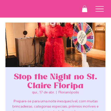
Drag Suzaninha
Stop the Night no St.
Claire Floripa
qui., 17 de abr.
  |  
Florianópolis
Prepare-se para uma noite inesquecível, com muitas
brincadeiras, categorias especiais, prêmios incríveis e