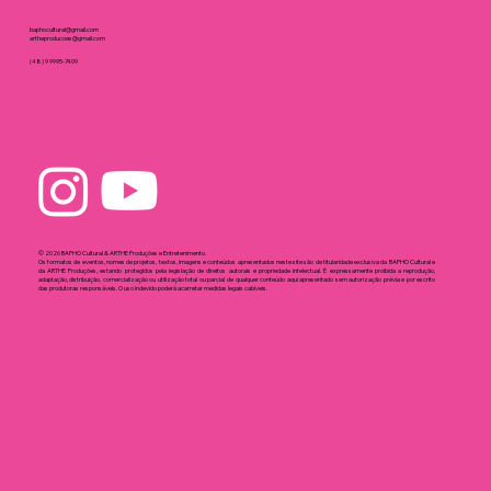
baphocultural@gmail.com
artheproducoes@gmail.com
(48) 9 9995-7409
Redes Sociais
© 2026 BAPHO Cultural & ARTHE Produções e Entretenimento.
Os formatos de eventos, nomes de projetos, textos, imagens e conteúdos apresentados neste site são de titularidade exclusiva da BAPHO Cultural e
da ARTHE Produções, estando protegidos pela legislação de direitos autorais e propriedade intelectual. É expressamente proibida a reprodução,
adaptação, distribuição, comercialização ou utilização total ou parcial de qualquer conteúdo aqui apresentado sem autorização prévia e por escrito
das produtoras responsáveis. O uso indevido poderá acarretar medidas legais cabíveis.