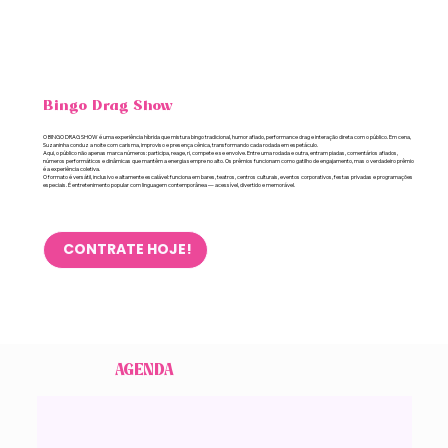
Bingo Drag Show
O BINGO DRAG SHOW é uma experiência híbrida que mistura bingo tradicional, humor afiado, performance drag e interação direta com o público. Em cena,
Suzaninha conduz a noite com carisma, improviso e presença cênica, transformando cada rodada em espetáculo.
Aqui, o público não apenas marca números: participa, reage, ri, compete e se envolve. Entre uma rodada e outra, entram piadas, comentários afiados,
números performáticos e dinâmicas que mantêm a energia sempre no alto. Os prêmios funcionam como gatilho de engajamento, mas o verdadeiro prêmio
é a experiência coletiva.
O formato é versátil, inclusivo e altamente escalável: funciona em bares, teatros, centros culturais, eventos corporativos, festas privadas e programações
especiais. É entretenimento popular com linguagem contemporânea — acessível, divertido e memorável.
CONTRATE HOJE!
AGENDA