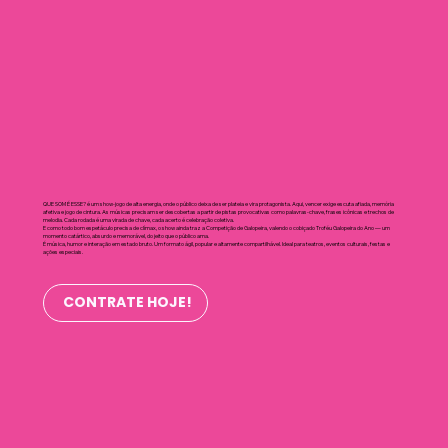
QUE SOM É ESSE? é um show-jogo de alta energia, onde o público deixa de ser plateia e vira protagonista. Aqui, vencer exige escuta afiada, memória
afetiva e jogo de cintura. As músicas precisam ser descobertas a partir de pistas provocativas como palavras-chave, frases icônicas e trechos de
melodia. Cada rodada é uma virada de chave, cada acerto é celebração coletiva.
E como todo bom espetáculo precisa de clímax, o show ainda traz a Competição de Galopeira, valendo o cobiçado Troféu Galopeira do Ano — um
momento catártico, absurdo e memorável, do jeito que o público ama.
É música, humor e interação em estado bruto. Um formato ágil, popular e altamente compartilhável. Ideal para teatros, eventos culturais, festas e
ações especiais.
CONTRATE HOJE!