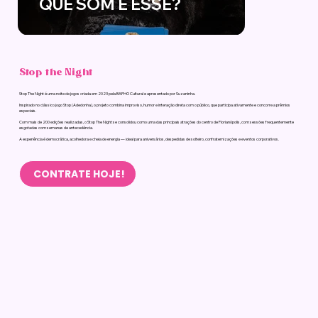
QUE SOM É ESSE?
Stop the Night
Stop The Night é uma noite de jogos criada em 2023 pela BAPHO Cultural e apresentado por Suzaninha.
Inspirado no clássico jogo Stop (Adedonha), o projeto combina improviso, humor e interação direta com o público, que participa ativamente e concorre a prêmios
especiais.
Com mais de 200 edições realizadas, o Stop The Night se consolidou como uma das principais atrações do centro de Florianópolis, com sessões frequentemente
esgotadas com semanas de antecedência.
A experiência é democrática, acolhedora e cheia de energia — ideal para aniversários, despedidas de solteiro, confraternizações e eventos corporativos.
CONTRATE HOJE!