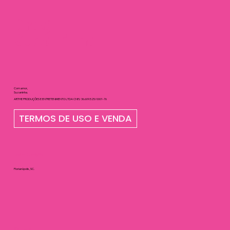
Drag
Suzaninha
Com amor,
Suzaninha.
ARTHE PRODUÇÕES E ENTRETENIMENTO LTDA CNPJ 36.609.525/0001-76
TERMOS DE USO E VENDA
Localização
Florianópolis, SC.
Contato