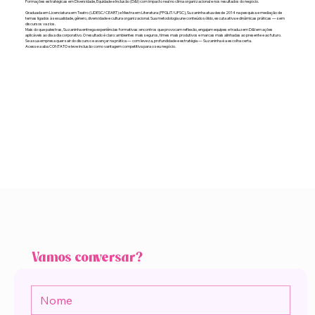
Formações estratégicas em Diversidade, Equidade e Inclusão (D&I) com impacto real no clima organizacional e nos resultados do negócio.
Graduada em Licenciatura em Teatro (UDESC/CEART) e Mestra em Literatura (PPGLIT/UFSC), Suzaninha atua desde 2014 na pesquisa e mediação de
temas ligados à sexualidade, gênero, diversidade e cultura organizacional. Sua metodologia une conteúdo sólido, escuta ativa e dinâmicas práticas — sem
discursos vazios.
Mais do que palestras, Suzaninha entrega experiências formativas: encontros que provocam reflexão, engajam equipes e traduzem D&I em ações
aplicáveis ao dia a dia corporativo. O resultado é claro: ambientes mais seguros, times mais produtivos e marcas mais alinhadas ao presente e ao futuro.
Se a sua empresa quer sair do discurso e avançar na prática — com leveza, profundidade e estratégia — Suzaninha é a escolha certa.
Acesse a aba CONTATO e leve inclusão como vantagem competitiva para o seu negócio.
Vamos conversar?